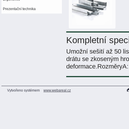
Prezentační technika
Kompletní speci
Umožní sešití až 50 l
drátu se zkoseným hrot
deformace.RozměryA: 
Vytvořeno systémem
www.webareal.cz