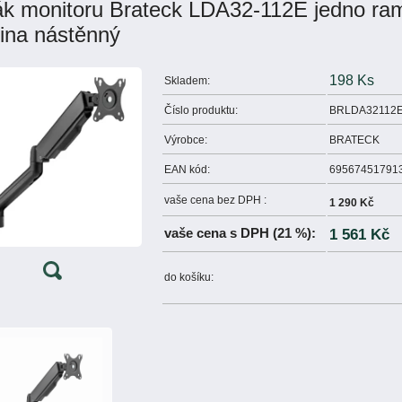
ák monitoru Brateck LDA32-112E jedno r
ina nástěnný
198 Ks
Skladem:
Číslo produktu:
BRLDA32112
Výrobce:
BRATECK
EAN kód:
69567451791
vaše cena bez DPH :
1 290 Kč
vaše cena s DPH (21 %):
1 561 Kč
do košíku: