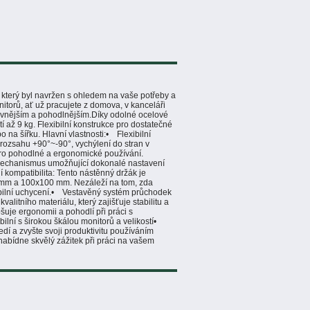
který byl navržen s ohledem na vaše potřeby a
nitorů, ať už pracujete z domova, v kanceláři
tivnějším a pohodlnějším.Díky odolné ocelové
í až 9 kg. Flexibilní konstrukce pro dostatečné
na šířku. Hlavní vlastnosti:• Flexibilní
rozsahu +90°~-90°, vychýlení do stran v
pro pohodlné a ergonomické používání.
echanismus umožňující dokonalé nastavení
 kompatibilita: Tento nástěnný držák je
75 mm a 100x100 mm. Nezáleží na tom, zda
bilní uchycení.• Vestavěný systém průchodek
itního materiálu, který zajišťuje stabilitu a
šuje ergonomii a pohodlí při práci s
ní s širokou škálou monitorů a velikostí•
dí a zvyšte svoji produktivitu používáním
 nabídne skvělý zážitek při práci na vašem