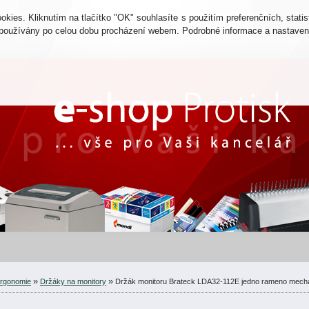
O NÁS
OBCHODNÍ PODMÍNKY
DOPRAVA A PLATBA
TI
ies. Kliknutím na tlačítko "OK" souhlasíte s použitím preferenčních, statis
u používány po celou dobu procházení webem. Podrobné informace a nastaven
»
»
rgonomie
Držáky na monitory
Držák monitoru Brateck LDA32-112E jedno rameno mecha