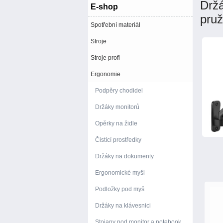
Drž
E-shop
pruž
Spotřební materiál
Stroje
Stroje profi
Ergonomie
Podpěry chodidel
Držáky monitorů
Opěrky na židle
Čistící prostředky
Držáky na dokumenty
Ergonomické myši
Podložky pod myš
Držáky na klávesnici
Stojany pod monitor a notebook