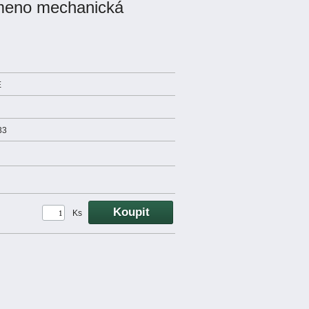
ameno mechanická
E
33
Ks