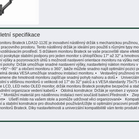
etní specifikace
nitoru Brateck LDA32-112E je inovativní nástěnný držák s mechanickou pružinou, 
 pracovního prostoru. Tento nástěnný držák je ideální pro použití s různými typy mo
vzdělávacím prostředí. S držákem monitoru Brateck se vaše pracoviště stane efek
ci poskytuje stabilní podporu pro jeden monitor s úhlopříčkou 17" až 32" a hmotnost
í výšky a pozorovacích úhlů s možností nastavení orientace monitoru na výšku nebo 
í polohy: Držák umožňuje snadné nastavení výšky, nastavitelný náklon monitoru v 
+90°~-90° a otočení monitoru o 360°, takže můžete snadno najít optimální pozici 
elná deska VESA umožňuje snadnou instalaci monitoru. • Vestavěný pružinový m
ramene dle hmotnosti monitoru zajišťuje snadný pohyb nahoru a dolů.• Univerzální
ilní s většinou monitorů o velikosti od 17" do 32" palců a s VESA standardy 75x
te LCD, LED nebo OLED monitor, držák monitoru Brateck poskytne bezpečné a sta
dnění organizace vedení kabelů.• Odolná konstrukce: Držák je vyroben z vysoce kval
.* Montážní materiál pro nástěnnou instalaci není součástí balení.Přednosti:• Zlep
m• Ušetří místo na vašem stole a pomůže udržovat věci organizované• Kompatibil
 a stabilní konstrukce pro dlouhodobé používáníUžijte si optimální pracovní prostře
onitorů Brateck. Díky nastavitelnosti a univerzální kompatibilitě vám tento produkt
i.