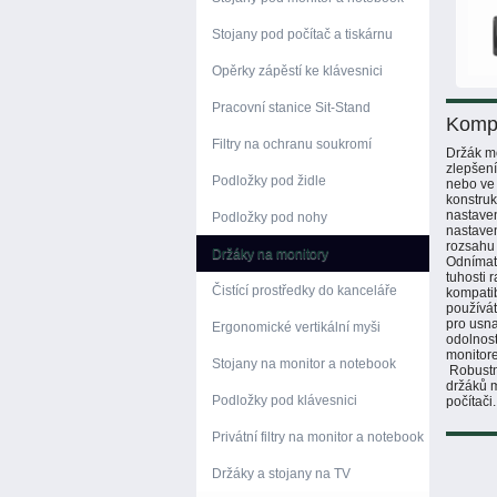
Stojany pod počítač a tiskárnu
Opěrky zápěstí ke klávesnici
Pracovní stanice Sit-Stand
Kompl
Filtry na ochranu soukromí
Držák mo
zlepšení
Podložky pod židle
nebo ve 
konstruk
nastaven
Podložky pod nohy
nastaven
rozsahu 
Držáky na monitory
Odnímat
tuhosti 
Čistící prostředky do kanceláře
kompatib
používá
pro usna
Ergonomické vertikální myši
odolnost
monitore
Stojany na monitor a notebook
Robustní
držáků m
Podložky pod klávesnici
počítač
Privátní filtry na monitor a notebook
Držáky a stojany na TV